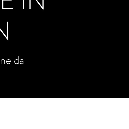
E IN
N
one da