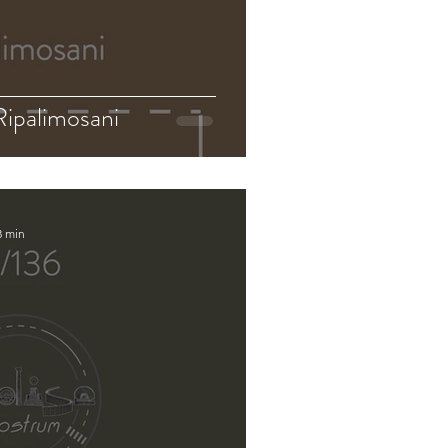
Ripalimosani
3 min