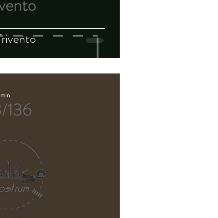
Trivento
 min