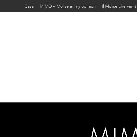
Casa
MIMO – Molise in my opinion
Il Molise che verrà