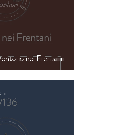
ontorio nei Frentani
2 min