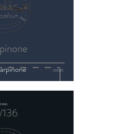
arpinone
3 min