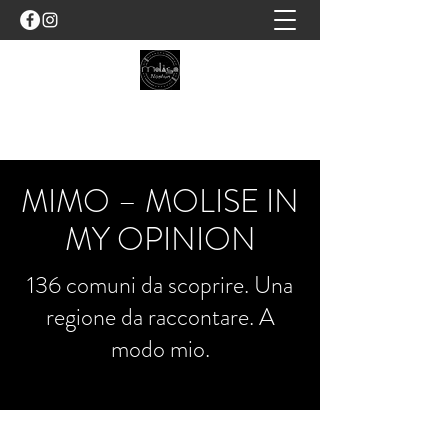
MOLISE NOSTRUM
MIMO – MOLISE IN
MY OPINION
136 comuni da scoprire. Una
regione da raccontare. A
modo mio.