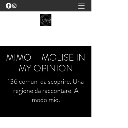
MOLISE NOSTRUM
MIMO – MOLISE IN
MY OPINION
136 comuni da scoprire. Una
regione da raccontare. A
modo mio.